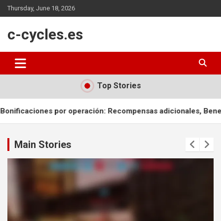
Skip
Thursday, June 18, 2026
to
content
c-cycles.es
Top Stories
ación: Recompensas adicionales, Beneficios acumulativos, Est
Main Stories