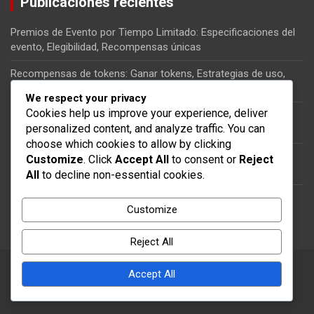
Publicaciones recientes
Premios de Evento por Tiempo Limitado: Especificaciones del
evento, Elegibilidad, Recompensas únicas
Recompensas de tokens: Ganar tokens, Estrategias de uso,
Consejos de colección
We respect your privacy
Cookies help us improve your experience, deliver
Bonificaciones por operación: Recompensas adicionales,
personalized content, and analyze traffic. You can
Beneficios acumulativos, Estrategias
choose which cookies to allow by clicking
Desafíos de Hitos del Evento: Tipos de desafíos, Estructuras
Customize
. Click
Accept All
to consent or
Reject
de recompensas, Consejos para la finalización
All
to decline non-essential cookies.
Códigos promocionales para jugadores que regresan:
Customize
Incentivos, Reactivación, Ofertas especiales
Reject All
Copyright © 2026
c-cycles.es
Theme by:
Theme Horse
Accept All
Proudly Powered by:
WordPress