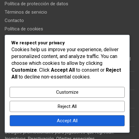
Política de protección de datos
Términos de servicio
Contacto
Política de cookies
We respect your privacy
Publicaciones recientes
Cookies help us improve your experience, deliver
personalized content, and analyze traffic. You can
Premios de Evento por Tiempo Limitado: Especificaciones del
choose which cookies to allow by clicking
evento, Elegibilidad, Recompensas únicas
Customize
. Click
Accept All
to consent or
Reject
All
to decline non-essential cookies.
Recompensas de tokens: Ganar tokens, Estrategias de uso,
Consejos de colección
Customize
Bonificaciones por operación: Recompensas adicionales,
Beneficios acumulativos, Estrategias
Reject All
Desafíos de Hitos del Evento: Tipos de desafíos, Estructuras
de recompensas, Consejos para la finalización
Accept All
Códigos promocionales para jugadores que regresan:
Incentivos, Reactivación, Ofertas especiales