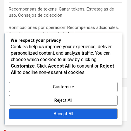
Recompensas de tokens: Ganar tokens, Estrategias de
uso, Consejos de colección
Bonificaciones por operación: Recompensas adicionales,
Beneficios acumulativos, Estrategias
We respect your privacy
Desafíos de Hitos del Evento: Tipos de desafíos,
Cookies help us improve your experience, deliver
Estructuras de recompensas, Consejos para la finalización
personalized content, and analyze traffic. You can
choose which cookies to allow by clicking
Códigos promocionales para jugadores que regresan:
Customize
. Click
Accept All
to consent or
Reject
Incentivos, Reactivación, Ofertas especiales
All
to decline non-essential cookies.
Customize
Archivo
Reject All
March 2026
February 2026
Accept All