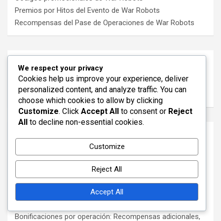
Premios por Hitos del Evento de War Robots
Recompensas del Pase de Operaciones de War Robots
Buscar
We respect your privacy
Cookies help us improve your experience, deliver
S
personalized content, and analyze traffic. You can
e
choose which cookies to allow by clicking
a
Customize
. Click
Accept All
to consent or
Reject
r
All
to decline non-essential cookies.
c
Publicaciones recientes
h
Customize
Premios de Evento por Tiempo Limitado: Especificaciones
del evento, Elegibilidad, Recompensas únicas
Reject All
Recompensas de tokens: Ganar tokens, Estrategias de
Accept All
uso, Consejos de colección
Bonificaciones por operación: Recompensas adicionales,