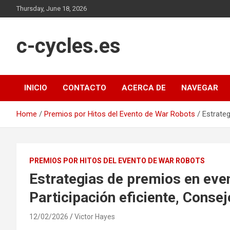
Skip
Thursday, June 18, 2026
to
content
c-cycles.es
INICIO
CONTACTO
ACERCA DE
NAVEGAR
Home
Premios por Hitos del Evento de War Robots
Estrate
PREMIOS POR HITOS DEL EVENTO DE WAR ROBOTS
Estrategias de premios en ev
Participación eficiente, Conse
12/02/2026
Victor Hayes