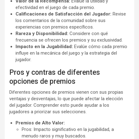
Valor de la Recompensa:
Evalúe la utilidad y
efectividad en el juego de cada premio.
Calificaciones de Satisfacción del Jugador:
Revise
los comentarios de la comunidad sobre sus
experiencias con premios específicos.
Rareza y Disponibilidad:
Considere con qué
frecuencia se ofrecen los premios y su exclusividad.
Impacto en la Jugabilidad:
Evalúe cómo cada premio
influye en la mecánica del juego y la estrategia del
jugador.
Pros y contras de diferentes
opciones de premios
Diferentes opciones de premios vienen con sus propias
ventajas y desventajas, lo que puede afectar la elección
del jugador. Comprender esto puede ayudar a los
jugadores a priorizar sus selecciones.
Premios de Alto Valor:
Pros: Impacto significativo en la jugabilidad, a
menudo raros y muy buscados.