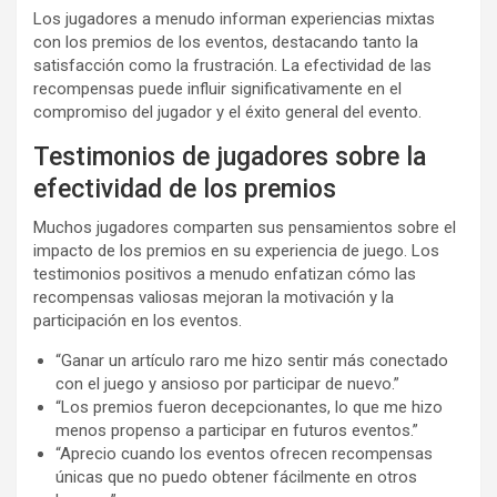
Los jugadores a menudo informan experiencias mixtas
con los premios de los eventos, destacando tanto la
satisfacción como la frustración. La efectividad de las
recompensas puede influir significativamente en el
compromiso del jugador y el éxito general del evento.
Testimonios de jugadores sobre la
efectividad de los premios
Muchos jugadores comparten sus pensamientos sobre el
impacto de los premios en su experiencia de juego. Los
testimonios positivos a menudo enfatizan cómo las
recompensas valiosas mejoran la motivación y la
participación en los eventos.
“Ganar un artículo raro me hizo sentir más conectado
con el juego y ansioso por participar de nuevo.”
“Los premios fueron decepcionantes, lo que me hizo
menos propenso a participar en futuros eventos.”
“Aprecio cuando los eventos ofrecen recompensas
únicas que no puedo obtener fácilmente en otros