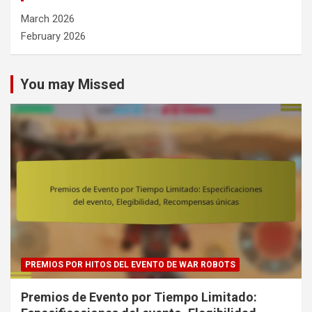
March 2026
February 2026
You may Missed
PREMIOS POR HITOS DEL EVENTO DE WAR ROBOTS
Premios de Evento por Tiempo Limitado: