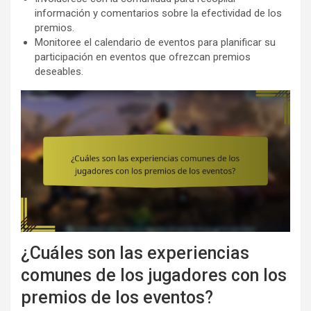
información y comentarios sobre la efectividad de los
premios.
Monitoree el calendario de eventos para planificar su
participación en eventos que ofrezcan premios
deseables.
¿Cuáles son las experiencias
comunes de los jugadores con los
premios de los eventos?