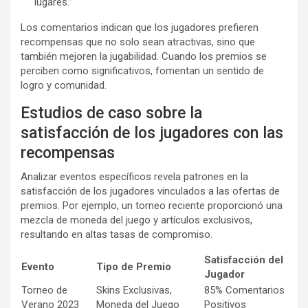
lugares.”
Los comentarios indican que los jugadores prefieren
recompensas que no solo sean atractivas, sino que
también mejoren la jugabilidad. Cuando los premios se
perciben como significativos, fomentan un sentido de
logro y comunidad.
Estudios de caso sobre la
satisfacción de los jugadores con las
recompensas
Analizar eventos específicos revela patrones en la
satisfacción de los jugadores vinculados a las ofertas de
premios. Por ejemplo, un torneo reciente proporcionó una
mezcla de moneda del juego y artículos exclusivos,
resultando en altas tasas de compromiso.
Satisfacción del
Evento
Tipo de Premio
Jugador
Torneo de
Skins Exclusivas,
85% Comentarios
Verano 2023
Moneda del Juego
Positivos