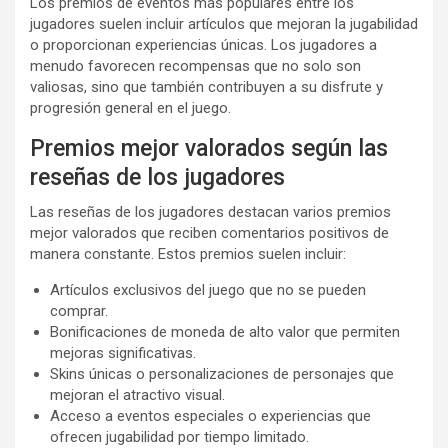
Los premios de eventos más populares entre los
jugadores suelen incluir artículos que mejoran la jugabilidad
o proporcionan experiencias únicas. Los jugadores a
menudo favorecen recompensas que no solo son
valiosas, sino que también contribuyen a su disfrute y
progresión general en el juego.
Premios mejor valorados según las
reseñas de los jugadores
Las reseñas de los jugadores destacan varios premios
mejor valorados que reciben comentarios positivos de
manera constante. Estos premios suelen incluir:
Artículos exclusivos del juego que no se pueden
comprar.
Bonificaciones de moneda de alto valor que permiten
mejoras significativas.
Skins únicas o personalizaciones de personajes que
mejoran el atractivo visual.
Acceso a eventos especiales o experiencias que
ofrecen jugabilidad por tiempo limitado.