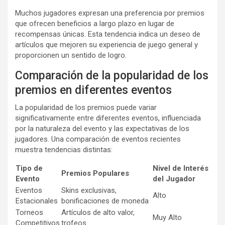
Muchos jugadores expresan una preferencia por premios
que ofrecen beneficios a largo plazo en lugar de
recompensas únicas. Esta tendencia indica un deseo de
artículos que mejoren su experiencia de juego general y
proporcionen un sentido de logro.
Comparación de la popularidad de los
premios en diferentes eventos
La popularidad de los premios puede variar
significativamente entre diferentes eventos, influenciada
por la naturaleza del evento y las expectativas de los
jugadores. Una comparación de eventos recientes
muestra tendencias distintas:
Tipo de
Nivel de Interés
Premios Populares
Evento
del Jugador
Eventos
Skins exclusivas,
Alto
Estacionales
bonificaciones de moneda
Torneos
Artículos de alto valor,
Muy Alto
Competitivos
trofeos