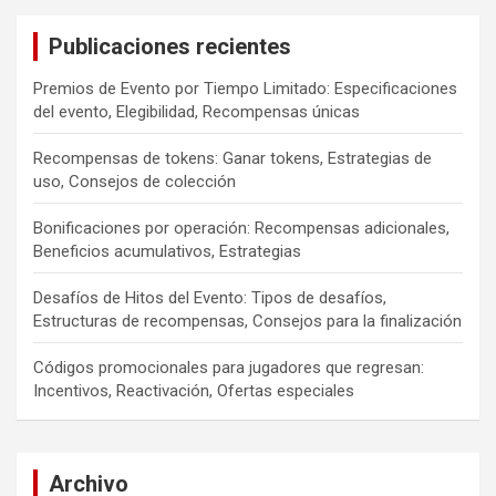
c
Publicaciones recientes
h
Premios de Evento por Tiempo Limitado: Especificaciones
del evento, Elegibilidad, Recompensas únicas
Recompensas de tokens: Ganar tokens, Estrategias de
uso, Consejos de colección
Bonificaciones por operación: Recompensas adicionales,
Beneficios acumulativos, Estrategias
Desafíos de Hitos del Evento: Tipos de desafíos,
Estructuras de recompensas, Consejos para la finalización
Códigos promocionales para jugadores que regresan:
Incentivos, Reactivación, Ofertas especiales
Archivo