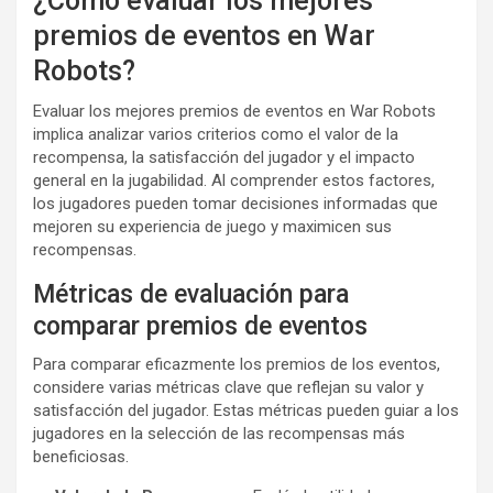
¿Cómo evaluar los mejores
premios de eventos en War
Robots?
Evaluar los mejores premios de eventos en War Robots
implica analizar varios criterios como el valor de la
recompensa, la satisfacción del jugador y el impacto
general en la jugabilidad. Al comprender estos factores,
los jugadores pueden tomar decisiones informadas que
mejoren su experiencia de juego y maximicen sus
recompensas.
Métricas de evaluación para
comparar premios de eventos
Para comparar eficazmente los premios de los eventos,
considere varias métricas clave que reflejan su valor y
satisfacción del jugador. Estas métricas pueden guiar a los
jugadores en la selección de las recompensas más
beneficiosas.