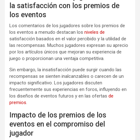
la satisfacción con los premios de
los eventos
Los comentarios de los jugadores sobre los premios de
los eventos a menudo destacan los
niveles de
satisfacción basados en el valor percibido y la utilidad de
las recompensas. Muchos jugadores expresan su aprecio
por los artículos únicos que mejoran su experiencia de
juego o proporcionan una ventaja competitiva.
Sin embargo, la insatisfacción puede surgir cuando las
recompensas se sienten inalcanzables o carecen de un
impacto significativo. Los jugadores discuten
frecuentemente sus experiencias en foros, influyendo en
los diseños de eventos futuros y en las ofertas
de
premios
.
Impacto de los premios de los
eventos en el compromiso del
jugador