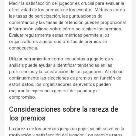
Medir la satisfacción del jugador es crucial para evaluar la
efectividad de los premios de los eventos. Métricas como
las tasas de participación, las puntuaciones de
comentarios y las tasas de retención pueden proporcionar
información valiosa sobre cómo se reciben los premios.
Evaluar regularmente estas métricas permite a los
organizadores ajustar sus ofertas de premios en
consecuencia.
Utilizar herramientas como encuestas a jugadores y
análisis puede ayudar a identificar tendencias en las
preferencias y la satisfacción de los jugadores. Al refinar
continuamente las elecciones de premios en función de
estos datos, los organizadores de eventos pueden
mejorar la experiencia general del jugador y el
compromiso.
Consideraciones sobre la rareza de
los premios
La rareza de los premios juega un papel significativo en la
motivación y satisfacción del jugador. Los premios raros