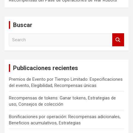
Recompensas del Pase de Operaciones de War Robots
Buscar
S
e
a
r
c
Publicaciones recientes
h
Premios de Evento por Tiempo Limitado: Especificaciones
del evento, Elegibilidad, Recompensas únicas
Recompensas de tokens: Ganar tokens, Estrategias de
uso, Consejos de colección
Bonificaciones por operación: Recompensas adicionales,
Beneficios acumulativos, Estrategias