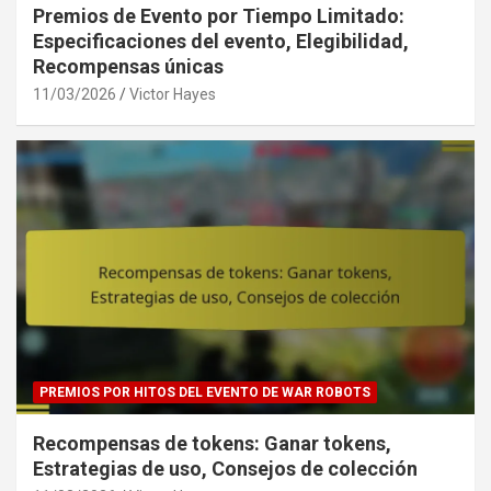
Premios de Evento por Tiempo Limitado:
Especificaciones del evento, Elegibilidad,
Recompensas únicas
11/03/2026
Victor Hayes
PREMIOS POR HITOS DEL EVENTO DE WAR ROBOTS
Recompensas de tokens: Ganar tokens,
Estrategias de uso, Consejos de colección