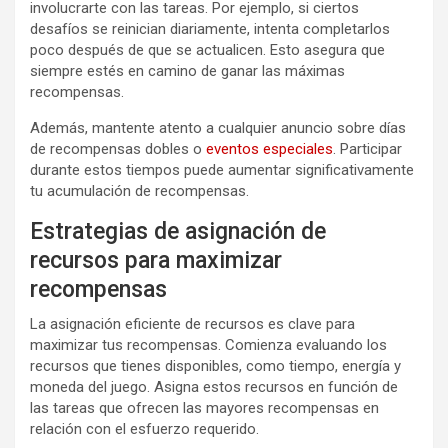
involucrarte con las tareas. Por ejemplo, si ciertos
desafíos se reinician diariamente, intenta completarlos
poco después de que se actualicen. Esto asegura que
siempre estés en camino de ganar las máximas
recompensas.
Además, mantente atento a cualquier anuncio sobre días
de recompensas dobles o
eventos especiales
. Participar
durante estos tiempos puede aumentar significativamente
tu acumulación de recompensas.
Estrategias de asignación de
recursos para maximizar
recompensas
La asignación eficiente de recursos es clave para
maximizar tus recompensas. Comienza evaluando los
recursos que tienes disponibles, como tiempo, energía y
moneda del juego. Asigna estos recursos en función de
las tareas que ofrecen las mayores recompensas en
relación con el esfuerzo requerido.