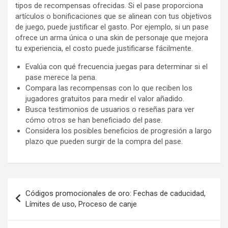
tipos de recompensas ofrecidas. Si el pase proporciona
artículos o bonificaciones que se alinean con tus objetivos
de juego, puede justificar el gasto. Por ejemplo, si un pase
ofrece un arma única o una skin de personaje que mejora
tu experiencia, el costo puede justificarse fácilmente.
Evalúa con qué frecuencia juegas para determinar si el
pase merece la pena.
Compara las recompensas con lo que reciben los
jugadores gratuitos para medir el valor añadido.
Busca testimonios de usuarios o reseñas para ver
cómo otros se han beneficiado del pase.
Considera los posibles beneficios de progresión a largo
plazo que pueden surgir de la compra del pase.
Post
Códigos promocionales de oro: Fechas de caducidad,
navigation
Límites de uso, Proceso de canje