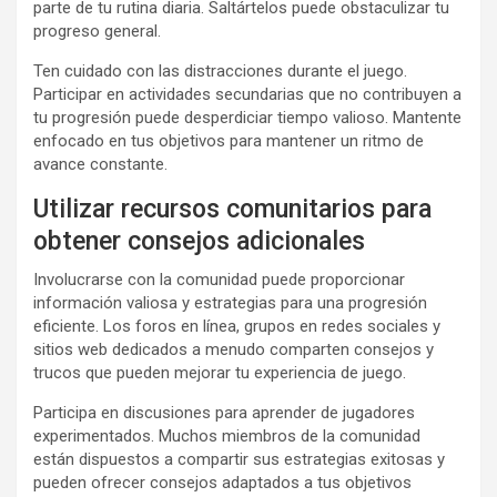
parte de tu rutina diaria. Saltártelos puede obstaculizar tu
progreso general.
Ten cuidado con las distracciones durante el juego.
Participar en actividades secundarias que no contribuyen a
tu progresión puede desperdiciar tiempo valioso. Mantente
enfocado en tus objetivos para mantener un ritmo de
avance constante.
Utilizar recursos comunitarios para
obtener consejos adicionales
Involucrarse con la comunidad puede proporcionar
información valiosa y estrategias para una progresión
eficiente. Los foros en línea, grupos en redes sociales y
sitios web dedicados a menudo comparten consejos y
trucos que pueden mejorar tu experiencia de juego.
Participa en discusiones para aprender de jugadores
experimentados. Muchos miembros de la comunidad
están dispuestos a compartir sus estrategias exitosas y
pueden ofrecer consejos adaptados a tus objetivos