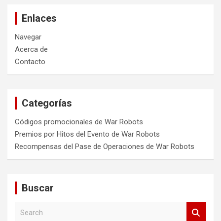
Enlaces
Navegar
Acerca de
Contacto
Categorías
Códigos promocionales de War Robots
Premios por Hitos del Evento de War Robots
Recompensas del Pase de Operaciones de War Robots
Buscar
S
e