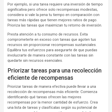
Por ejemplo, si una tarea requiere una inversión de tiempo
significativa pero ofrece solo recompensas modestas,
considera si vale la pena tu tiempo en comparación con
tareas más rápidas que tienen mejores ratios de pago.
Prioriza las tareas que maximizan tu retorno de inversión.
Presta atención a tu consumo de recursos. Evita
comprometerte en exceso con tareas que agoten tus
recursos sin proporcionar recompensas sustanciales.
Equilibra tus esfuerzos para asegurarte de que puedas
involucrarte de manera constante con las tareas sin
quedarte sin recursos esenciales.
Priorizar tareas para una recolección
eficiente de recompensas
Priorizar tareas de manera efectiva puede llevar a una
recolección de recompensas más eficiente. Comienza
identificando qué tareas ofrecen las mejores
recompensas por la menor cantidad de esfuerzo. Crea
una lista de tareas y clasifícalas según su potencial de