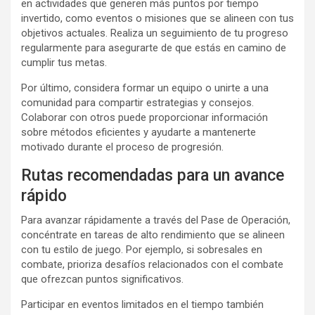
en actividades que generen más puntos por tiempo
invertido, como eventos o misiones que se alineen con tus
objetivos actuales. Realiza un seguimiento de tu progreso
regularmente para asegurarte de que estás en camino de
cumplir tus metas.
Por último, considera formar un equipo o unirte a una
comunidad para compartir estrategias y consejos.
Colaborar con otros puede proporcionar información
sobre métodos eficientes y ayudarte a mantenerte
motivado durante el proceso de progresión.
Rutas recomendadas para un avance
rápido
Para avanzar rápidamente a través del Pase de Operación,
concéntrate en tareas de alto rendimiento que se alineen
con tu estilo de juego. Por ejemplo, si sobresales en
combate, prioriza desafíos relacionados con el combate
que ofrezcan puntos significativos.
Participar en eventos limitados en el tiempo también