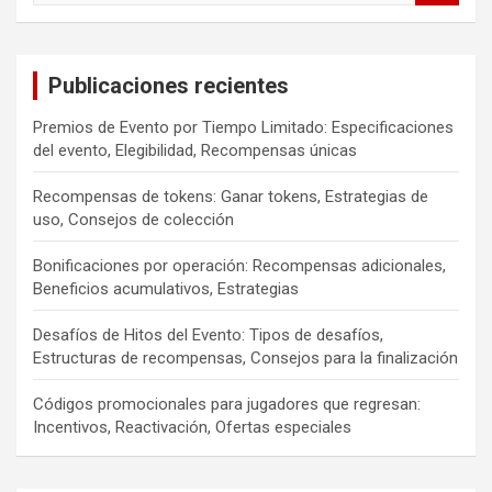
a
r
c
Publicaciones recientes
h
Premios de Evento por Tiempo Limitado: Especificaciones
del evento, Elegibilidad, Recompensas únicas
Recompensas de tokens: Ganar tokens, Estrategias de
uso, Consejos de colección
Bonificaciones por operación: Recompensas adicionales,
Beneficios acumulativos, Estrategias
Desafíos de Hitos del Evento: Tipos de desafíos,
Estructuras de recompensas, Consejos para la finalización
Códigos promocionales para jugadores que regresan:
Incentivos, Reactivación, Ofertas especiales