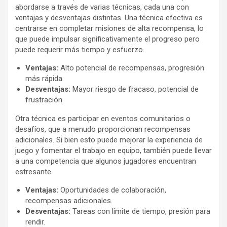
abordarse a través de varias técnicas, cada una con
ventajas y desventajas distintas. Una técnica efectiva es
centrarse en completar misiones de alta recompensa, lo
que puede impulsar significativamente el progreso pero
puede requerir más tiempo y esfuerzo.
Ventajas:
Alto potencial de recompensas, progresión
más rápida.
Desventajas:
Mayor riesgo de fracaso, potencial de
frustración.
Otra técnica es participar en eventos comunitarios o
desafíos, que a menudo proporcionan recompensas
adicionales. Si bien esto puede mejorar la experiencia de
juego y fomentar el trabajo en equipo, también puede llevar
a una competencia que algunos jugadores encuentran
estresante.
Ventajas:
Oportunidades de colaboración,
recompensas adicionales.
Desventajas:
Tareas con límite de tiempo, presión para
rendir.