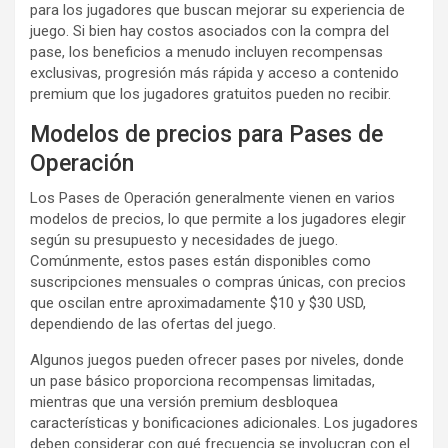
para los jugadores que buscan mejorar su experiencia de
juego. Si bien hay costos asociados con la compra del
pase, los beneficios a menudo incluyen recompensas
exclusivas, progresión más rápida y acceso a contenido
premium que los jugadores gratuitos pueden no recibir.
Modelos de precios para Pases de
Operación
Los Pases de Operación generalmente vienen en varios
modelos de precios, lo que permite a los jugadores elegir
según su presupuesto y necesidades de juego.
Comúnmente, estos pases están disponibles como
suscripciones mensuales o compras únicas, con precios
que oscilan entre aproximadamente $10 y $30 USD,
dependiendo de las ofertas del juego.
Algunos juegos pueden ofrecer pases por niveles, donde
un pase básico proporciona recompensas limitadas,
mientras que una versión premium desbloquea
características y bonificaciones adicionales. Los jugadores
deben considerar con qué frecuencia se involucran con el