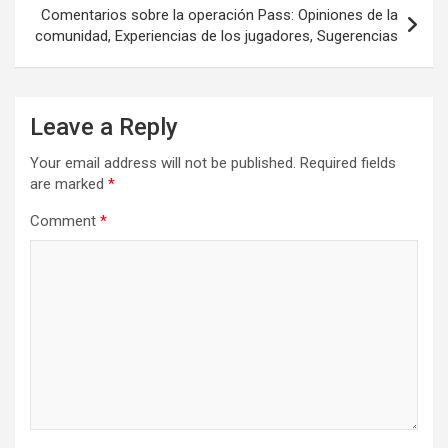
Comentarios sobre la operación Pass: Opiniones de la
comunidad, Experiencias de los jugadores, Sugerencias
Leave a Reply
Your email address will not be published.
Required fields
are marked
*
Comment
*